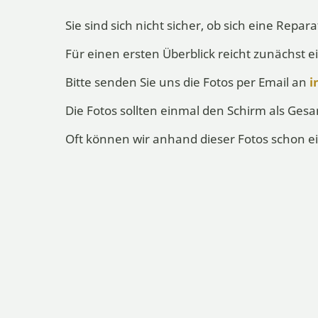
Sie sind sich nicht sicher, ob sich eine Repar
Für einen ersten Überblick reicht zunächst ei
Bitte senden Sie uns die Fotos per Email an
i
Die Fotos sollten einmal den Schirm als Ge
Oft können wir anhand dieser Fotos schon ei
Nachdem Sie uns Ihren Schirm zugesandt ha
Reparaturkosten mit. Dieser Kostenvoranschl
berechnen, falls Sie ihn nicht selbst wieder
Den Schirm können Sie an folgende Adresse
Schirmmoden - Fabrikation Christian Kapper
- Reparaturabteilung -