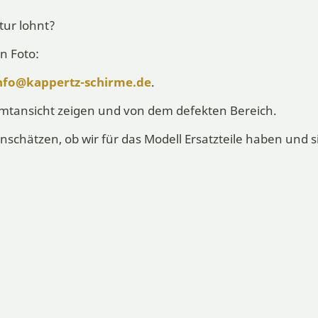
atur lohnt?
n Foto:
nfo@kappertz-schirme.de
.
samtansicht zeigen und von dem defekten Bereich.
nschätzen, ob wir für das Modell Ersatzteile haben und 
ben, untersuchen wir Ihren Regenschirm und teilen Ih
ag ist für Sie kostenlos, jedoch müssen wir Ihnen für 
 abholen können.
 senden:
tz