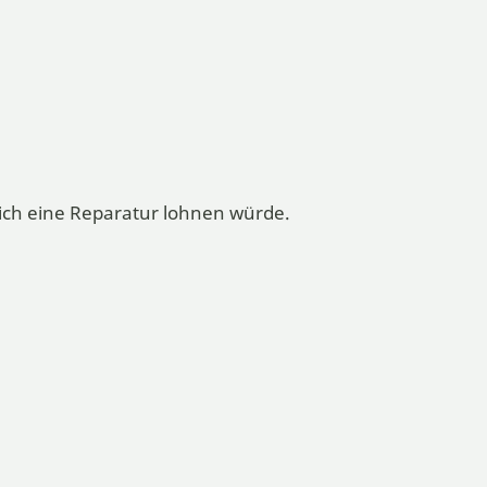
sich eine Reparatur lohnen würde.
nen auf Wunsch gerne vorab die
den Rückversand die Versandkosten